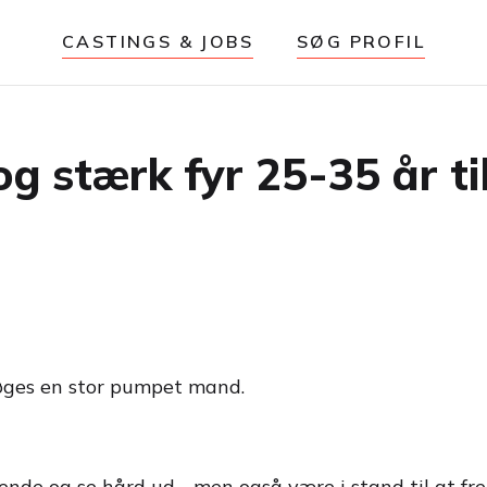
CASTINGS & JOBS
SØG PROFIL
g stærk fyr 25-35 år til
 søges en stor pumpet mand.
uende og se hård ud - men også være i stand til at f