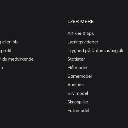
LÆR MERE
Artikler & tips
g eller job
Læringsvideoer
profil
Tryghed på Onlinecasting.dk
r du medvirkende
Statister
ere
Hårmodel
Børnemodel
Audition
Bliv model
Skuespiller
Fotomodel