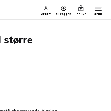
OPRET
TILFØJ JOB
LOG IND
MENU
 større
remstå charmerende, blød og