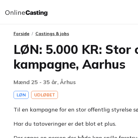
Forside
Castings & jobs
LØN: 5.000 KR: Stor o
kampagne, Aarhus
Mænd 25 - 35 år, Århus
LØN
UDLØBET
Til en kampagne for en stor offentlig styrelse
Har du tatoveringer er det blot et plus.
Der søges en person der både kan spille faretr