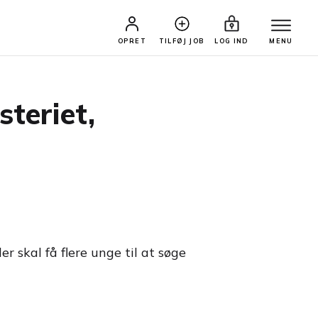
OPRET
TILFØJ JOB
LOG IND
MENU
steriet,
r skal få flere unge til at søge