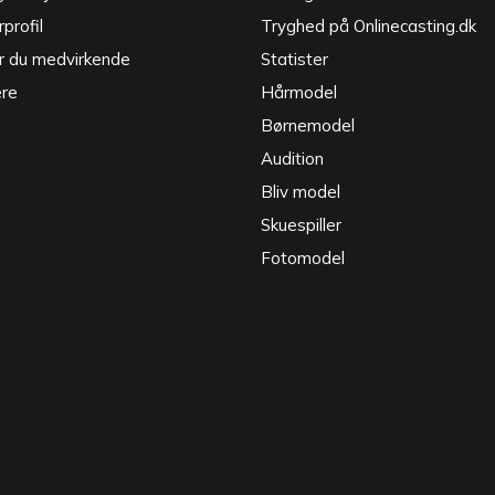
profil
Tryghed på Onlinecasting.dk
r du medvirkende
Statister
ere
Hårmodel
Børnemodel
Audition
Bliv model
Skuespiller
Fotomodel