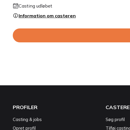
Casting udløbet
Information om casteren
PROFILER
CASTERE
Casting & jobs
Søg profil
Opret profil
Tilføj castin