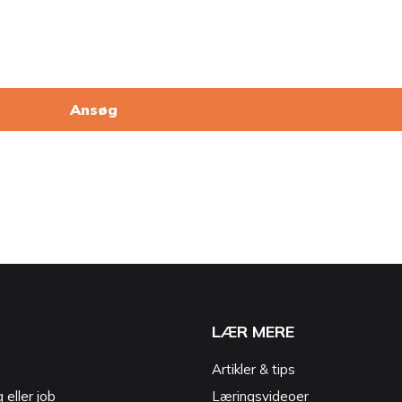
Ansøg
LÆR MERE
Artikler & tips
g eller job
Læringsvideoer