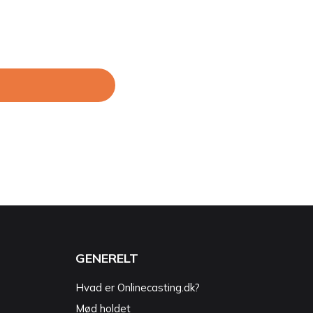
GENERELT
Hvad er Onlinecasting.dk?
Mød holdet