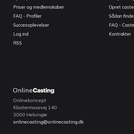
Priser og medlemskaber
Opret caster
FAQ - Profiler
Sådan finde
Succesoplevelser
FAQ - Cast
Log ind
Kontrakter
RSS
Onlinekoncept
Klostermosevej 140
3000 Helsingør
onlinecasting@onlinecasting.dk