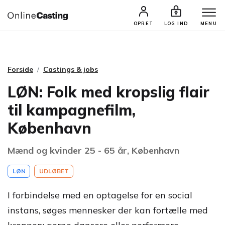
CASTINGS & JOBS
SØG PROFIL
OPRET
LOG IND
MENU
Forside
Castings & jobs
LØN: Folk med kropslig flair
til kampagnefilm,
København
Mænd og kvinder 25 - 65 år, København
LØN
UDLØBET
I forbindelse med en optagelse for en social
instans, søges mennesker der kan fortælle med