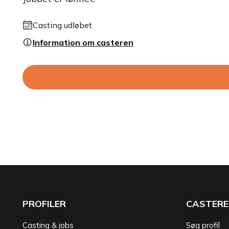
Casting udløbet
Information om casteren
PROFILER
CASTERE
Casting & jobs
Søg profil