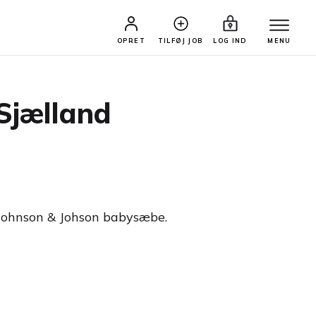
OPRET
TILFØJ JOB
LOG IND
MENU
Sjælland
r Johnson & Johson babysæbe.