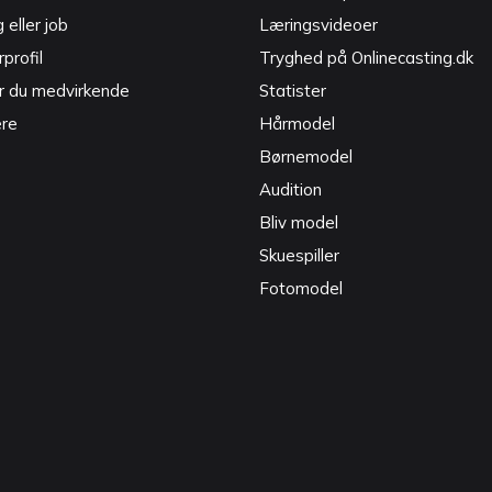
g eller job
Læringsvideoer
profil
Tryghed på Onlinecasting.dk
r du medvirkende
Statister
ere
Hårmodel
Børnemodel
Audition
Bliv model
Skuespiller
Fotomodel