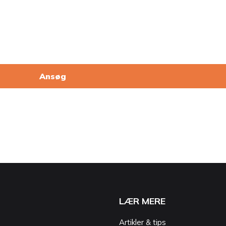
Ansøg
LÆR MERE
Artikler & tips