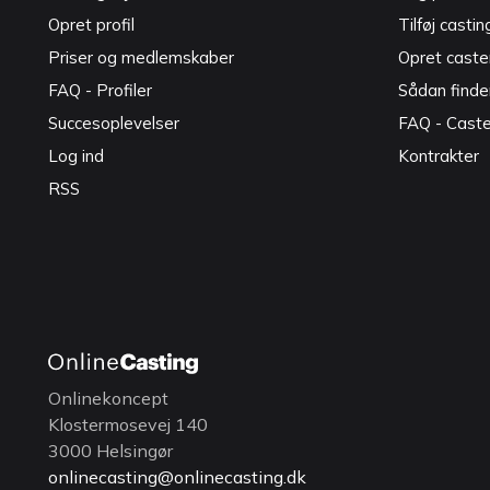
Opret profil
Tilføj castin
Priser og medlemskaber
Opret caster
FAQ - Profiler
Sådan finde
Succesoplevelser
FAQ - Cast
Log ind
Kontrakter
RSS
Onlinekoncept
Klostermosevej 140
3000 Helsingør
onlinecasting@onlinecasting.dk