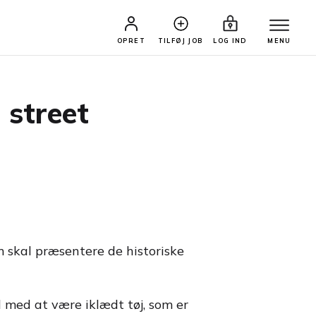
OPRET
TILFØJ JOB
LOG IND
MENU
 street
m skal præsentere de historiske
 med at være iklædt tøj, som er