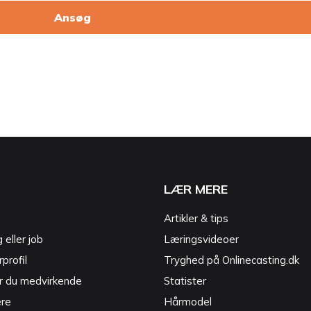
Ansøg
LÆR MERE
Artikler & tips
g eller job
Læringsvideoer
profil
Tryghed på Onlinecasting.dk
r du medvirkende
Statister
ere
Hårmodel