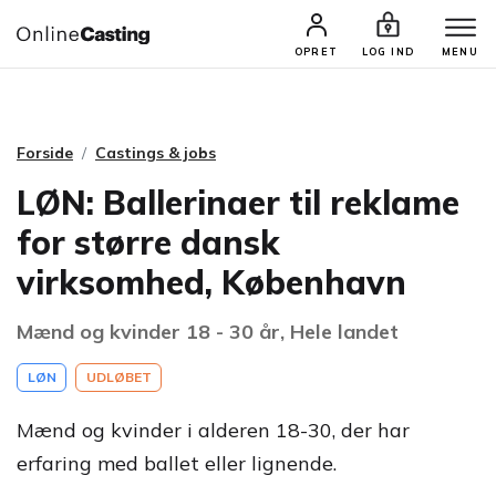
CASTINGS & JOBS
SØG PROFIL
OPRET
LOG IND
MENU
Forside
Castings & jobs
LØN: Ballerinaer til reklame
for større dansk
virksomhed, København
Mænd og kvinder 18 - 30 år, Hele landet
LØN
UDLØBET
Mænd og kvinder i alderen 18-30, der har
erfaring med ballet eller lignende.