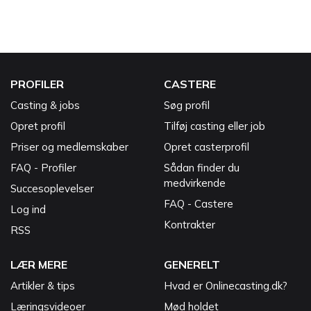
PROFILER
CASTERE
Casting & jobs
Søg profil
Opret profil
Tilføj casting eller job
Priser og medlemskaber
Opret casterprofil
FAQ - Profiler
Sådan finder du
medvirkende
Succesoplevelser
FAQ - Castere
Log ind
Kontrakter
RSS
LÆR MERE
GENERELT
Artikler & tips
Hvad er Onlinecasting.dk?
Læringsvideoer
Mød holdet