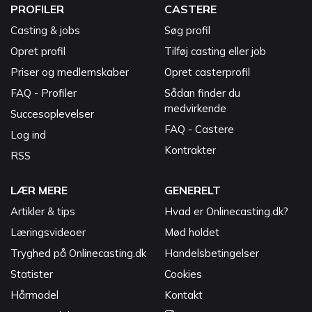
PROFILER
CASTERE
Casting & jobs
Søg profil
Opret profil
Tilføj casting eller job
Priser og medlemskaber
Opret casterprofil
FAQ - Profiler
Sådan finder du
medvirkende
Succesoplevelser
FAQ - Castere
Log ind
Kontrakter
RSS
LÆR MERE
GENERELT
Artikler & tips
Hvad er Onlinecasting.dk?
Læringsvideoer
Mød holdet
Tryghed på Onlinecasting.dk
Handelsbetingelser
Statister
Cookies
Hårmodel
Kontakt