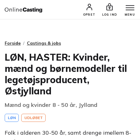
CASTINGS & JOBS
SØG PROFIL
OPRET
LOG IND
MENU
Forside
Castings & jobs
LØN, HASTER: Kvinder,
mænd og børnemodeller til
legetøjsproducent,
Østjylland
Mænd og kvinder 8 - 50 år, Jylland
LØN
UDLØBET
Folk i alderen 30-50 år, samt drenge imellem 8-