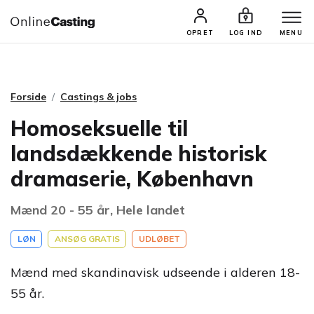
CASTINGS & JOBS
SØG PROFIL
OPRET
LOG IND
MENU
Forside
Castings & jobs
Homoseksuelle til
landsdækkende historisk
dramaserie, København
Mænd 20 - 55 år, Hele landet
LØN
ANSØG GRATIS
UDLØBET
Mænd med skandinavisk udseende i alderen 18-
55 år.