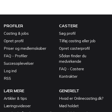
PROFILER
CASTERE
Casting & jobs
Søg profil
Opret profil
Tilføj casting eller job
Priser og medlemskaber
Opret casterprofil
FAQ - Profiler
Sådan finder du
medvirkende
Succesoplevelser
FAQ - Castere
Log ind
Kontrakter
RSS
LÆR MERE
GENERELT
Artikler & tips
Hvad er Onlinecasting.dk?
Læringsvideoer
Mød holdet