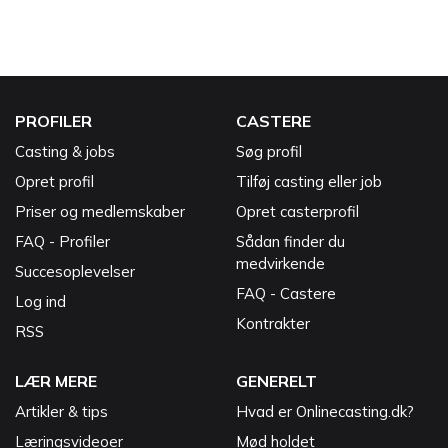
PROFILER
CASTERE
Casting & jobs
Søg profil
Opret profil
Tilføj casting eller job
Priser og medlemskaber
Opret casterprofil
FAQ - Profiler
Sådan finder du
medvirkende
Succesoplevelser
FAQ - Castere
Log ind
Kontrakter
RSS
LÆR MERE
GENERELT
Artikler & tips
Hvad er Onlinecasting.dk?
Læringsvideoer
Mød holdet