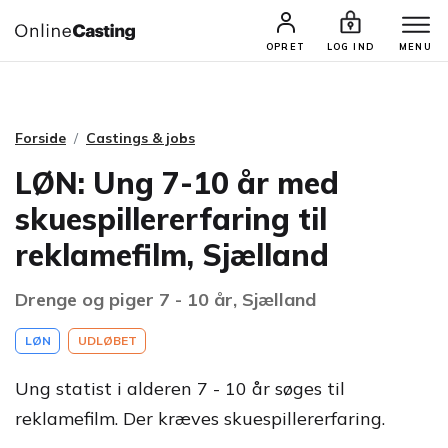
CASTINGS & JOBS
SØG PROFIL
OPRET
LOG IND
MENU
Forside
Castings & jobs
LØN: Ung 7-10 år med
skuespillererfaring til
reklamefilm, Sjælland
Drenge og piger 7 - 10 år, Sjælland
LØN
UDLØBET
Ung statist i alderen 7 - 10 år søges til
reklamefilm. Der kræves skuespillererfaring.