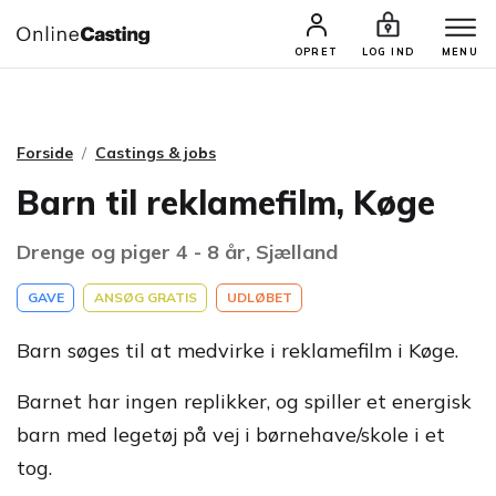
CASTINGS & JOBS
SØG PROFIL
OPRET
LOG IND
MENU
Forside
Castings & jobs
Barn til reklamefilm, Køge
Drenge og piger 4 - 8 år, Sjælland
GAVE
ANSØG GRATIS
UDLØBET
Barn søges til at medvirke i reklamefilm i Køge.
Barnet har ingen replikker, og spiller et energisk
barn med legetøj på vej i børnehave/skole i et
tog.