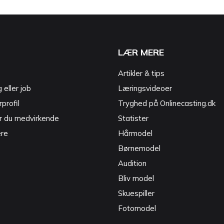
LÆR MERE
Artikler & tips
g eller job
Læringsvideoer
profil
Tryghed på Onlinecasting.dk
r du medvirkende
Statister
ere
Hårmodel
Børnemodel
Audition
Bliv model
Skuespiller
Fotomodel