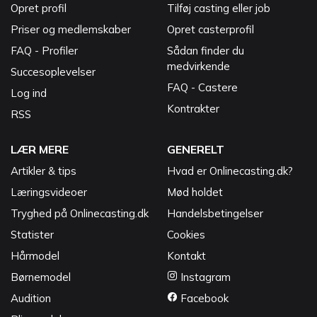
Opret profil
Tilføj casting eller job
Priser og medlemskaber
Opret casterprofil
FAQ - Profiler
Sådan finder du
medvirkende
Succesoplevelser
FAQ - Castere
Log ind
Kontrakter
RSS
LÆR MERE
GENERELT
Artikler & tips
Hvad er Onlinecasting.dk?
Læringsvideoer
Mød holdet
Tryghed på Onlinecasting.dk
Handelsbetingelser
Statister
Cookies
Hårmodel
Kontakt
Børnemodel
Instagram
Audition
Facebook