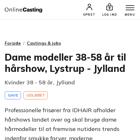
CASTINGS & JOBS
SØG PROFIL
OPRET
LOG IND
MENU
Forside
Castings & jobs
Dame modeller 38-58 år til
hårshow, Lystrup - Jylland
Kvinder 38 - 58 år, Jylland
GAVE
UDLØBET
Professionelle frisører fra IDHAIR afholder
hårshows landet over og skal bruge dame
hårmodeller til at fremvise nutidens trends
indenfor smukke farver, moderne