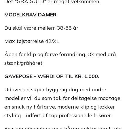
Det "GRÅ GULD" er meget velkommen.
MODELKRAV DAMER:
Du skal være mellem 38-58 år
Max tøjstørrelse 42/XL
Åben for klip og farve forandring. Ok med grå
stænk/gråhåret.
GAVEPOSE - VÆRDI OP TIL KR. 1.000.
Udover en super hyggelig dag med andre
modeller vil du som tak for deltagelse modtage
en smuk ny hårfarve, moderne klip og lækker
styling - udført af top professionelle frisører.
En skøn goodiebag med hårprodukter samt fuld