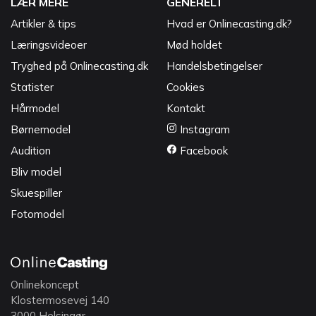
LÆR MERE
GENERELT
Artikler & tips
Hvad er Onlinecasting.dk?
Læringsvideoer
Mød holdet
Tryghed på Onlinecasting.dk
Handelsbetingelser
Statister
Cookies
Hårmodel
Kontakt
Børnemodel
Instagram
Audition
Facebook
Bliv model
Skuespiller
Fotomodel
Onlinekoncept
Klostermosevej 140
3000 Helsingør