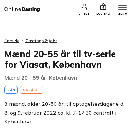
CASTINGS & JOBS
SØG PROFIL
OPRET
LOG IND
MENU
Forside
Castings & jobs
Mænd 20-55 år til tv-serie
for Viasat, København
Mænd 20 - 55 år, København
LØN
UDLØBET
3 mænd, alder 20-50 år, til optagelsesdagene d.
8. og 9. februar 2022 ca. kl. 7-17.30 centralt i
København.