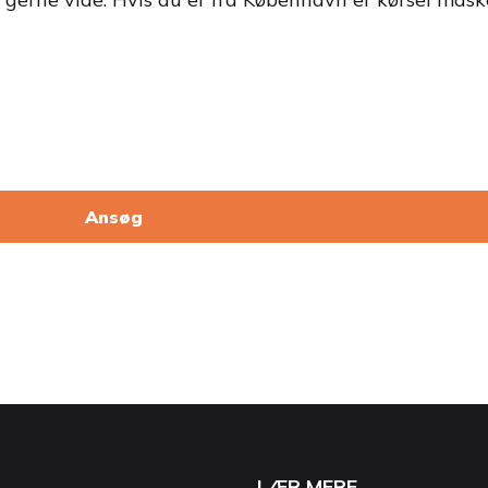
Ansøg
LÆR MERE