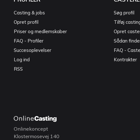
Casting & jobs
Søg profil
Opret profil
Tilføj castin
Priser og medlemskaber
Opret caster
FAQ - Profiler
Sådan finde
Succesoplevelser
FAQ - Cast
Log ind
Kontrakter
RSS
Onlinekoncept
Klostermosevej 140