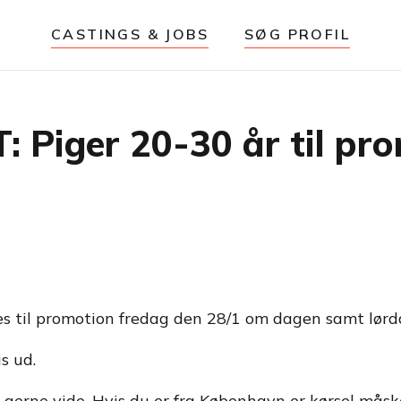
CASTINGS & JOBS
SØG PROFIL
Piger 20-30 år til pro
ges til promotion fredag den 28/1 om dagen samt lør
s ud.
 os gerne vide. Hvis du er fra København er kørsel mås