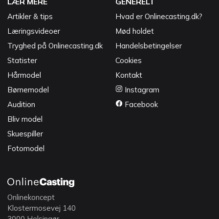
LÆR MERE
GENERELT
Artikler & tips
Hvad er Onlinecasting.dk?
Læringsvideoer
Mød holdet
Tryghed på Onlinecasting.dk
Handelsbetingelser
Statister
Cookies
Hårmodel
Kontakt
Børnemodel
Instagram
Audition
Facebook
Bliv model
Skuespiller
Fotomodel
Onlinekoncept
Klostermosevej 140
3000 Helsingør