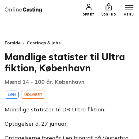
CASTINGS & JOBS
SØG PROFIL
OPRET
LOG IND
MENU
Forside
Castings & jobs
Mandlige statister til Ultra
fiktion, København
Mænd 14 - 100 år, København
LØN
UDLØBET
Mandlige statister til DR Ultra fiktion.
Optagelser d. 27 januar.
Optagelserne foregår i en biograf på Vesterbro,