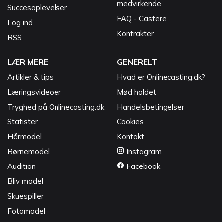
medvirkende
Succesoplevelser
FAQ - Castere
Log ind
Kontrakter
RSS
LÆR MERE
GENERELT
Artikler & tips
Hvad er Onlinecasting.dk?
Læringsvideoer
Mød holdet
Tryghed på Onlinecasting.dk
Handelsbetingelser
Statister
Cookies
Hårmodel
Kontakt
Børnemodel
Instagram
Audition
Facebook
Bliv model
Skuespiller
Fotomodel