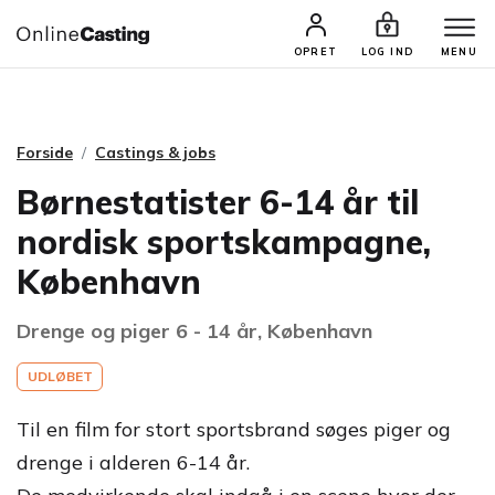
CASTINGS & JOBS
SØG PROFIL
OPRET
LOG IND
MENU
Forside
Castings & jobs
Børnestatister 6-14 år til
nordisk sportskampagne,
København
Drenge og piger 6 - 14 år, København
UDLØBET
Til en film for stort sportsbrand søges piger og
drenge i alderen 6-14 år.