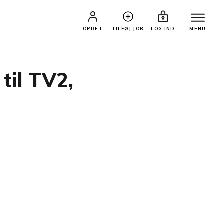
OPRET
TILFØJ JOB
LOG IND
MENU
til TV2,