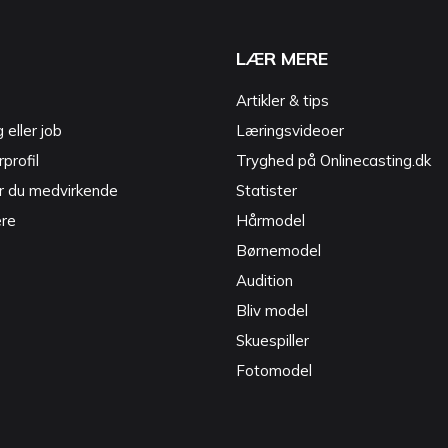
LÆR MERE
Artikler & tips
g eller job
Læringsvideoer
profil
Tryghed på Onlinecasting.dk
r du medvirkende
Statister
ere
Hårmodel
Børnemodel
Audition
Bliv model
Skuespiller
Fotomodel