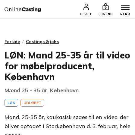
CASTINGS & JOBS
SØG PROFIL
OPRET
LOG IND
MENU
Forside
Castings & jobs
LØN: Mand 25-35 år til video
for møbelproducent,
København
Mænd 25 - 35 år, København
LØN
UDLØBET
Mand, 25-35 år, kaukasisk søges til en video, der
bliver optaget i Storkøbenhavn d. 3. februar, hele