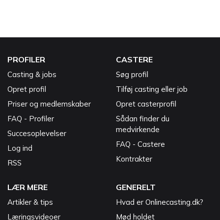
PROFILER
CASTERE
Casting & jobs
Søg profil
Opret profil
Tilføj casting eller job
Priser og medlemskaber
Opret casterprofil
FAQ - Profiler
Sådan finder du
medvirkende
Succesoplevelser
FAQ - Castere
Log ind
Kontrakter
RSS
LÆR MERE
GENERELT
Artikler & tips
Hvad er Onlinecasting.dk?
Læringsvideoer
Mød holdet