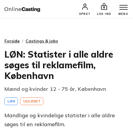
CASTINGS & JOBS
SØG PROFIL
OPRET
LOG IND
MENU
Forside
Castings & jobs
LØN: Statister i alle aldre
søges til reklamefilm,
København
Mænd og kvinder 12 - 75 år, København
LØN
UDLØBET
Mandlige og kvindelige statister i alle aldre
søges til en reklamefilm.