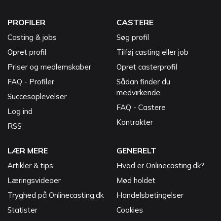
PROFILER
CASTERE
Casting & jobs
Søg profil
Opret profil
Tilføj casting eller job
Priser og medlemskaber
Opret casterprofil
FAQ - Profiler
Sådan finder du
medvirkende
Succesoplevelser
FAQ - Castere
Log ind
Kontrakter
RSS
LÆR MERE
GENERELT
Artikler & tips
Hvad er Onlinecasting.dk?
Læringsvideoer
Mød holdet
Tryghed på Onlinecasting.dk
Handelsbetingelser
Statister
Cookies