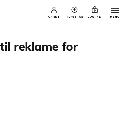
OPRET
TILFØJ JOB
LOG IND
MENU
il reklame for