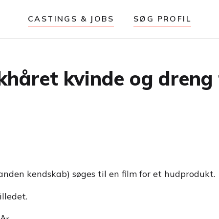
CASTINGS & JOBS
SØG PROFIL
håret kvinde og dreng t
nden kendskab) søges til en film for et hudprodukt.
lledet.
år.