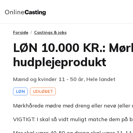
Forside
Castings & jobs
LØN 10.000 KR.: Mørk
hudplejeprodukt
Mænd og kvinder 11 - 50 år, Hele landet
LØN
UDLØBET
Mørkhårede mødre med dreng eller nevø (eller a
VIGTIGT: I skal så vidt muligt matche dem på bi
Mor skal være 40-50 og dreng skal være 11-14 