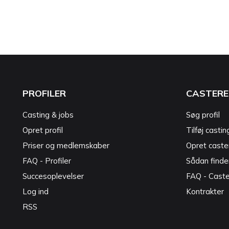
PROFILER
CASTERE
Casting & jobs
Søg profil
Opret profil
Tilføj castin
Priser og medlemskaber
Opret caster
FAQ - Profiler
Sådan finde
Succesoplevelser
FAQ - Cast
Log ind
Kontrakter
RSS