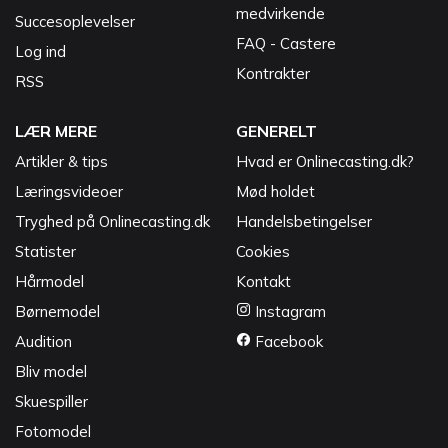
medvirkende
Succesoplevelser
FAQ - Castere
Log ind
Kontrakter
RSS
LÆR MERE
GENERELT
Artikler & tips
Hvad er Onlinecasting.dk?
Læringsvideoer
Mød holdet
Tryghed på Onlinecasting.dk
Handelsbetingelser
Statister
Cookies
Hårmodel
Kontakt
Børnemodel
Instagram
Audition
Facebook
Bliv model
Skuespiller
Fotomodel