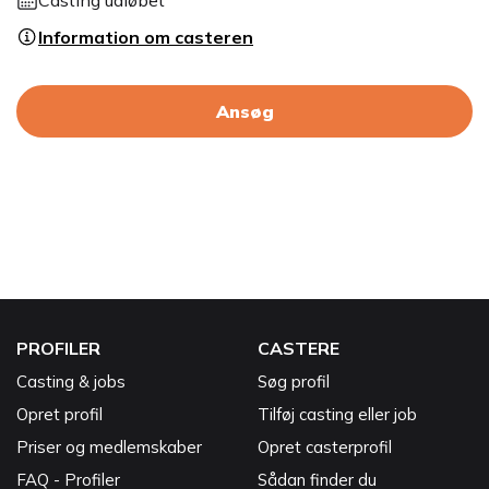
Casting udløbet
Information om casteren
Ansøg
PROFILER
CASTERE
Casting & jobs
Søg profil
Opret profil
Tilføj casting eller job
Priser og medlemskaber
Opret casterprofil
FAQ - Profiler
Sådan finder du