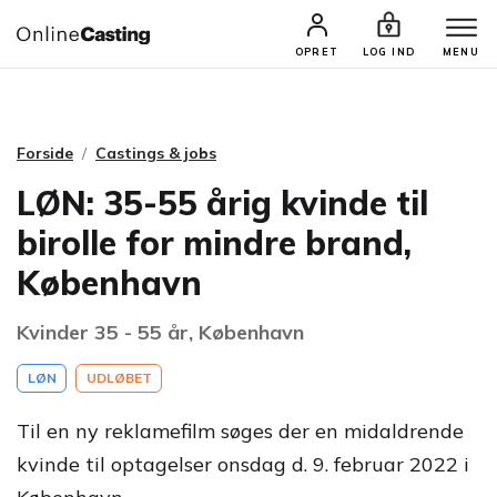
CASTINGS & JOBS
SØG PROFIL
OPRET
LOG IND
MENU
Forside
Castings & jobs
LØN: 35-55 årig kvinde til
birolle for mindre brand,
København
Kvinder 35 - 55 år, København
LØN
UDLØBET
Til en ny reklamefilm søges der en midaldrende
kvinde til optagelser onsdag d. 9. februar 2022 i