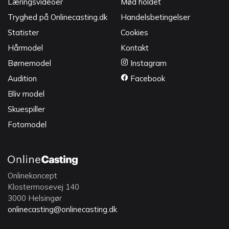
Læringsvideoer
Mød holdet
Tryghed på Onlinecasting.dk
Handelsbetingelser
Statister
Cookies
Hårmodel
Kontakt
Børnemodel
Instagram
Audition
Facebook
Bliv model
Skuespiller
Fotomodel
Onlinekoncept
Klostermosevej 140
3000 Helsingør
onlinecasting@onlinecasting.dk