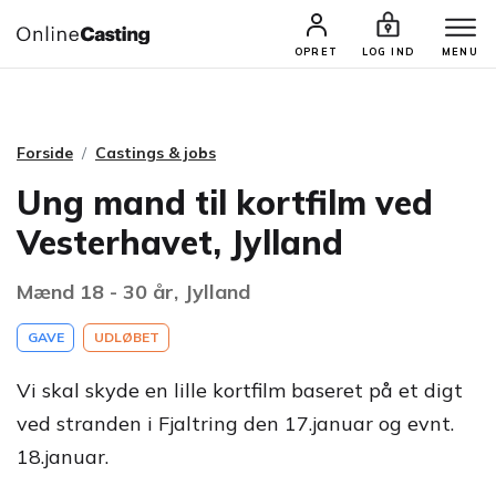
CASTINGS & JOBS
SØG PROFIL
OPRET
LOG IND
MENU
Forside
Castings & jobs
Ung mand til kortfilm ved
Vesterhavet, Jylland
Mænd 18 - 30 år, Jylland
GAVE
UDLØBET
Vi skal skyde en lille kortfilm baseret på et digt
ved stranden i Fjaltring den 17.januar og evnt.
18.januar.