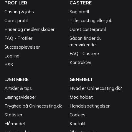
PROFILER
CASTERE
Casting & jobs
Søg profil
Opret profil
Tilføj casting eller job
Priser og medlemskaber
Opret casterprofil
FAQ - Profiler
Sådan finder du
medvirkende
Succesoplevelser
FAQ - Castere
Log ind
Kontrakter
RSS
LÆR MERE
GENERELT
Artikler & tips
Hvad er Onlinecasting.dk?
Læringsvideoer
Mød holdet
Tryghed på Onlinecasting.dk
Handelsbetingelser
Statister
Cookies
Hårmodel
Kontakt