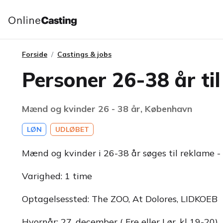
Forside
Castings & jobs
Personer 26-38 år ti
Mænd og kvinder 26 - 38 år, København
LØN
UDLØBET
Mænd og kvinder i 26-38 år søges til reklame - 
Varighed: 1 time
Optagelsessted: The ZOO, At Dolores, LIDKOEB
Hvornår: 27. december ( Fre eller Lør, kl 19-20)