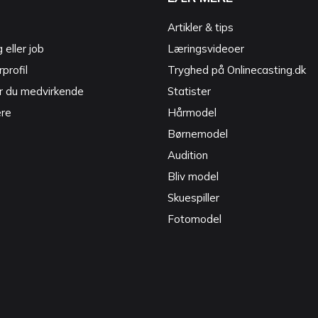
Artikler & tips
g eller job
Læringsvideoer
profil
Tryghed på Onlinecasting.dk
r du medvirkende
Statister
ere
Hårmodel
Børnemodel
Audition
Bliv model
Skuespiller
Fotomodel