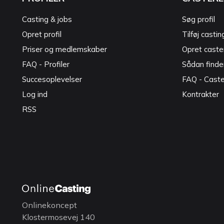
Casting & jobs
Søg profil
Opret profil
Tilføj castin
Priser og medlemskaber
Opret caster
FAQ - Profiler
Sådan finde
Succesoplevelser
FAQ - Cast
Log ind
Kontrakter
RSS
Onlinekoncept
Klostermosevej 140