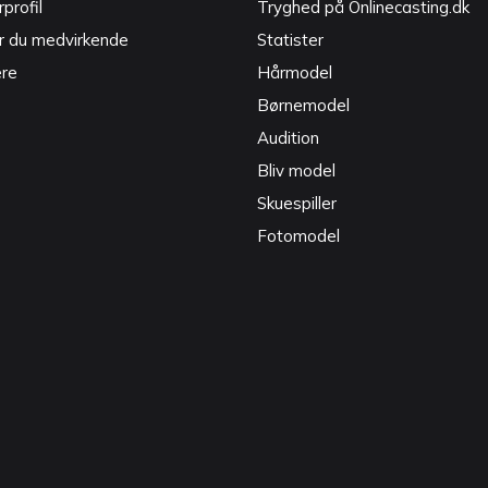
profil
Tryghed på Onlinecasting.dk
r du medvirkende
Statister
ere
Hårmodel
Børnemodel
Audition
Bliv model
Skuespiller
Fotomodel