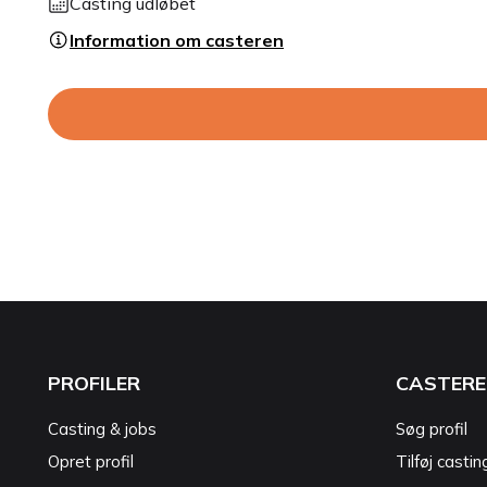
Casting udløbet
Information om casteren
PROFILER
CASTERE
Casting & jobs
Søg profil
Opret profil
Tilføj castin