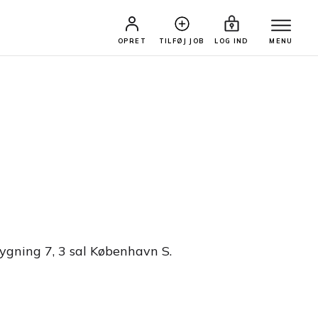
OPRET
TILFØJ JOB
LOG IND
MENU
ygning 7, 3 sal København S.