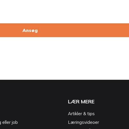
Ansøg
LÆR MERE
Artikler & tips
g eller job
Læringsvideoer