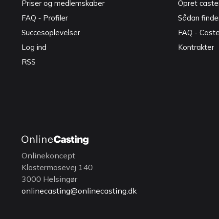
Priser og medlemskaber
Opret caster
FAQ - Profiler
Sådan finde
Succesoplevelser
FAQ - Cast
Log ind
Kontrakter
RSS
Onlinekoncept
Klostermosevej 140
3000 Helsingør
onlinecasting@onlinecasting.dk