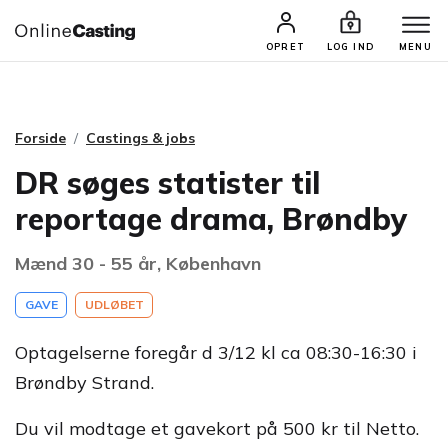
CASTINGS & JOBS
SØG PROFIL
OPRET
LOG IND
MENU
Forside
Castings & jobs
DR søges statister til
reportage drama, Brøndby
Mænd 30 - 55 år, København
GAVE
UDLØBET
Optagelserne foregår d 3/12 kl ca 08:30-16:30 i
Brøndby Strand.
Du vil modtage et gavekort på 500 kr til Netto.