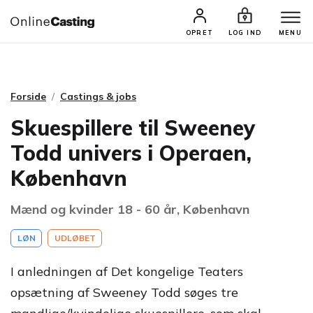
CASTINGS & JOBS
SØG PROFIL
OPRET
LOG IND
MENU
Forside
Castings & jobs
Skuespillere til Sweeney
Todd univers i Operaen,
København
Mænd og kvinder 18 - 60 år, København
LØN
UDLØBET
I anledningen af Det kongelige Teaters
opsætning af Sweeney Todd søges tre