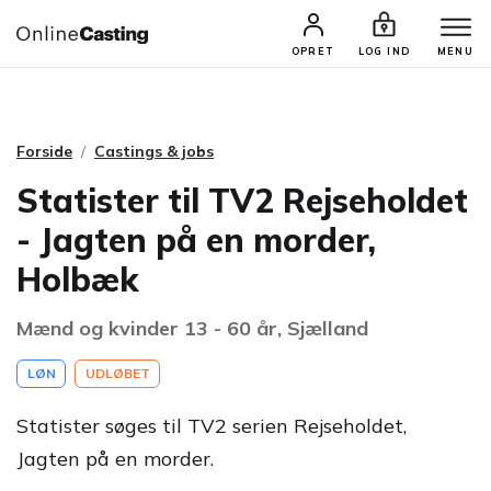
CASTINGS & JOBS
SØG PROFIL
OPRET
LOG IND
MENU
Forside
Castings & jobs
Statister til TV2 Rejseholdet
- Jagten på en morder,
Holbæk
Mænd og kvinder 13 - 60 år, Sjælland
LØN
UDLØBET
Statister søges til TV2 serien Rejseholdet,
Jagten på en morder.