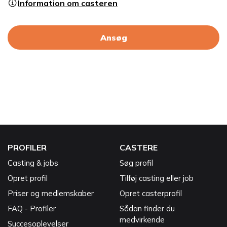
Information om casteren
Ansøg
PROFILER
CASTERE
Casting & jobs
Søg profil
Opret profil
Tilføj casting eller job
Priser og medlemskaber
Opret casterprofil
FAQ - Profiler
Sådan finder du
medvirkende
Succesoplevelser