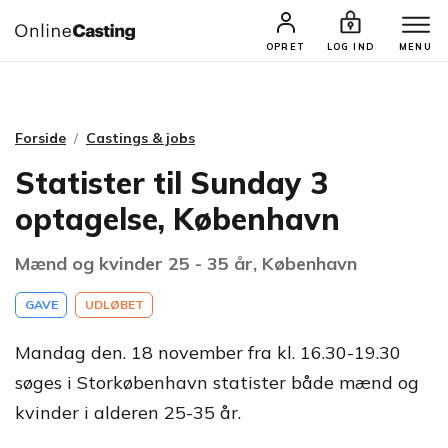
CASTINGS & JOBS
SØG PROFIL
OPRET
LOG IND
MENU
Forside
Castings & jobs
Statister til Sunday 3
optagelse, København
Mænd og kvinder 25 - 35 år, København
GAVE
UDLØBET
Mandag den. 18 november fra kl. 16.30-19.30
søges i Storkøbenhavn statister både mænd og
kvinder i alderen 25-35 år.