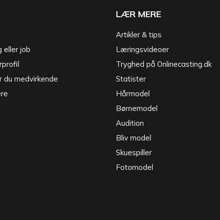
LÆR MERE
Artikler & tips
g eller job
Læringsvideoer
profil
Tryghed på Onlinecasting.dk
r du medvirkende
Statister
ere
Hårmodel
Børnemodel
Audition
Bliv model
Skuespiller
Fotomodel