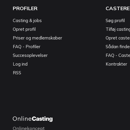
PROFILER
CASTERE
Casting & jobs
Søg profil
Opret profil
Tilføj castin
Priser og medlemskaber
Opret caster
FAQ - Profiler
Sådan finde
Succesoplevelser
FAQ - Cast
Log ind
Kontrakter
RSS
Onlinekoncept