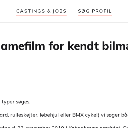
CASTINGS & JOBS
SØG PROFIL
klamefilm for kendt bil
 typer søges.
d, rulleskøjter, løbehjul eller BMX cykel) vi søger b
ørdag d. 23. november 2019 i Københavns området. Ca