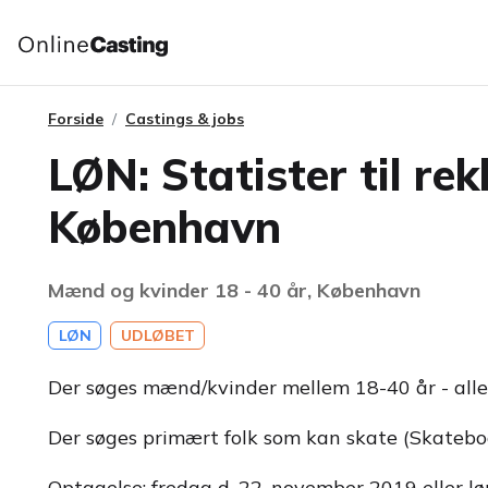
Forside
Castings & jobs
LØN: Statister til re
København
Mænd og kvinder 18 - 40 år, København
LØN
UDLØBET
Der søges mænd/kvinder mellem 18-40 år - alle
Der søges primært folk som kan skate (Skateboar
Optagelse: fredag d. 22. november 2019 eller l