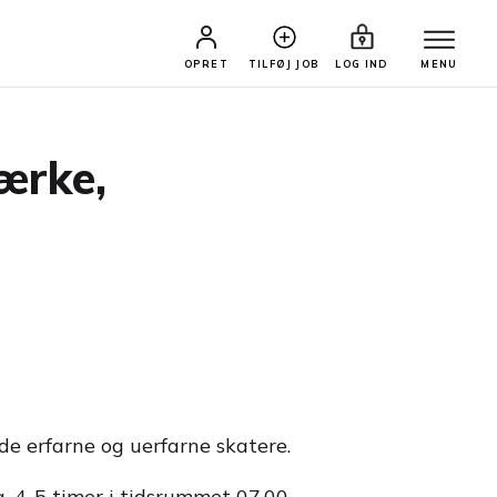
OPRET
TILFØJ JOB
LOG IND
MENU
mærke,
åde erfarne og uerfarne skatere.
. 4-5 timer i tidsrummet 07.00-