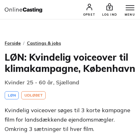
CASTINGS & JOBS
SØG PROFIL
OPRET
LOG IND
MENU
Forside
Castings & jobs
LØN: Kvindelig voiceover til
klimakampagne, København
Kvinder 25 - 60 år, Sjælland
LØN
UDLØBET
Kvindelig voiceover søges til 3 korte kampagne
film for landsdækkende ejendomsmægler.
Omkring 3 sætninger til hver film.