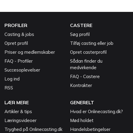
PROFILER
CASTERE
Casting & jobs
Søg profil
Opret profil
Tilføj casting eller job
Priser og medlemskaber
Opret casterprofil
FAQ - Profiler
Sådan finder du
medvirkende
Succesoplevelser
FAQ - Castere
Log ind
Kontrakter
RSS
LÆR MERE
GENERELT
Artikler & tips
Hvad er Onlinecasting.dk?
Læringsvideoer
Mød holdet
Tryghed på Onlinecasting.dk
Handelsbetingelser