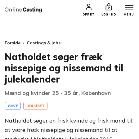
CASTINGS & JOBS
SØG PROFIL
OPRET
LOG IND
MENU
Forside
Castings & jobs
Natholdet søger fræk
nissepige og nissemand til
julekalender
Mænd og kvinder 25 - 35 år, København
GAVE
UDLØBET
Natholdet søger en frisk kvinde og frisk mand til,
at være fræk nissepige og nissemand til at