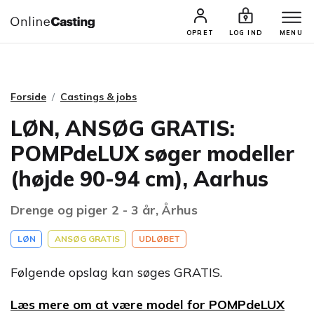
CASTINGS & JOBS
SØG PROFIL
OPRET
LOG IND
MENU
Forside
Castings & jobs
LØN, ANSØG GRATIS:
POMPdeLUX søger modeller
(højde 90-94 cm), Aarhus
Drenge og piger 2 - 3 år, Århus
LØN
ANSØG GRATIS
UDLØBET
Følgende opslag kan søges GRATIS.
Læs mere om at være model for POMPdeLUX