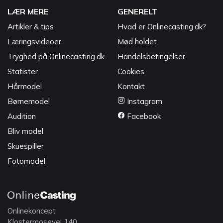
LÆR MERE
GENERELT
Artikler & tips
Hvad er Onlinecasting.dk?
Læringsvideoer
Mød holdet
Tryghed på Onlinecasting.dk
Handelsbetingelser
Statister
Cookies
Hårmodel
Kontakt
Børnemodel
Instagram
Audition
Facebook
Bliv model
Skuespiller
Fotomodel
Onlinekoncept
Klostermosevej 140