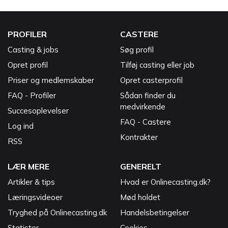
PROFILER
CASTERE
Casting & jobs
Søg profil
Opret profil
Tilføj casting eller job
Priser og medlemskaber
Opret casterprofil
FAQ - Profiler
Sådan finder du
medvirkende
Succesoplevelser
FAQ - Castere
Log ind
Kontrakter
RSS
LÆR MERE
GENERELT
Artikler & tips
Hvad er Onlinecasting.dk?
Læringsvideoer
Mød holdet
Tryghed på Onlinecasting.dk
Handelsbetingelser
Statister
Cookies