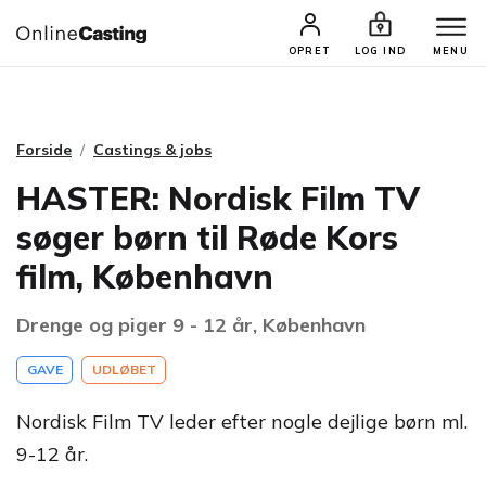
CASTINGS & JOBS
SØG PROFIL
OPRET
LOG IND
MENU
Forside
Castings & jobs
HASTER: Nordisk Film TV
søger børn til Røde Kors
film, København
Drenge og piger 9 - 12 år, København
GAVE
UDLØBET
Nordisk Film TV leder efter nogle dejlige børn ml.
9-12 år.