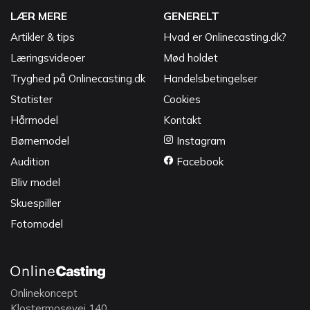
LÆR MERE
GENERELT
Artikler & tips
Hvad er Onlinecasting.dk?
Læringsvideoer
Mød holdet
Tryghed på Onlinecasting.dk
Handelsbetingelser
Statister
Cookies
Hårmodel
Kontakt
Børnemodel
Instagram
Audition
Facebook
Bliv model
Skuespiller
Fotomodel
Onlinekoncept
Klostermosevej 140