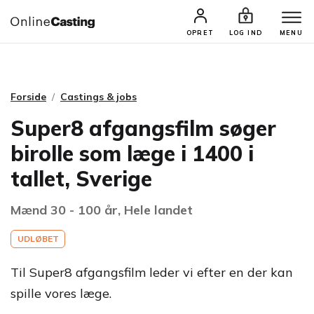
CASTINGS & JOBS
SØG PROFIL
OPRET
LOG IND
MENU
Forside
Castings & jobs
Super8 afgangsfilm søger
birolle som læge i 1400 i
tallet, Sverige
Mænd 30 - 100 år, Hele landet
UDLØBET
Til Super8 afgangsfilm leder vi efter en der kan
spille vores læge.