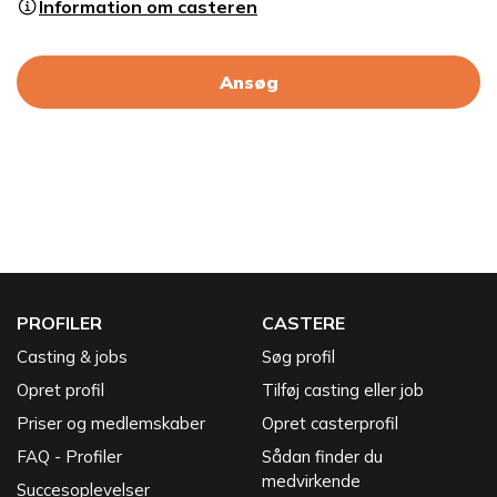
Information om casteren
Ansøg
PROFILER
CASTERE
Casting & jobs
Søg profil
Opret profil
Tilføj casting eller job
Priser og medlemskaber
Opret casterprofil
FAQ - Profiler
Sådan finder du
medvirkende
Succesoplevelser