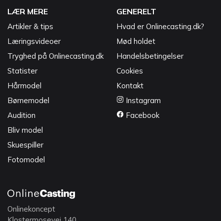
LÆR MERE
GENERELT
Artikler & tips
Hvad er Onlinecasting.dk?
Læringsvideoer
Mød holdet
Tryghed på Onlinecasting.dk
Handelsbetingelser
Statister
Cookies
Hårmodel
Kontakt
Børnemodel
Instagram
Audition
Facebook
Bliv model
Skuespiller
Fotomodel
Onlinekoncept
Klostermosevej 140