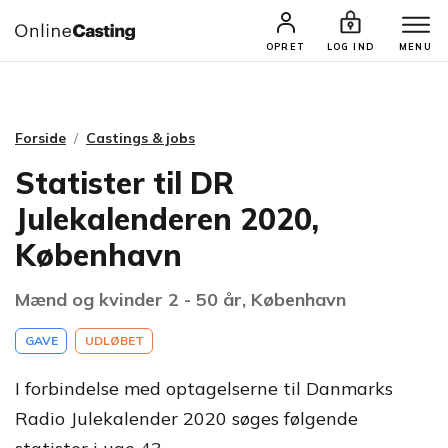
CASTINGS & JOBS
SØG PROFIL
OPRET
LOG IND
MENU
Forside
Castings & jobs
Statister til DR
Julekalenderen 2020,
København
Mænd og kvinder 2 - 50 år, København
GAVE
UDLØBET
I forbindelse med optagelserne til Danmarks
Radio Julekalender 2020 søges følgende