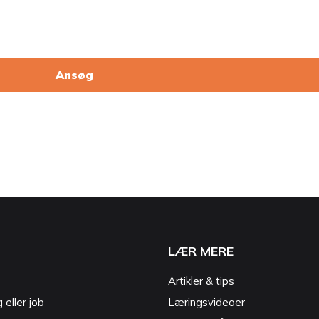
Ansøg
LÆR MERE
Artikler & tips
g eller job
Læringsvideoer