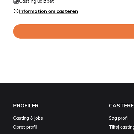
Casting udløbet
Information om casteren
PROFILER
CASTERE
Casting & jobs
Søg profil
Opret profil
Tilføj castin