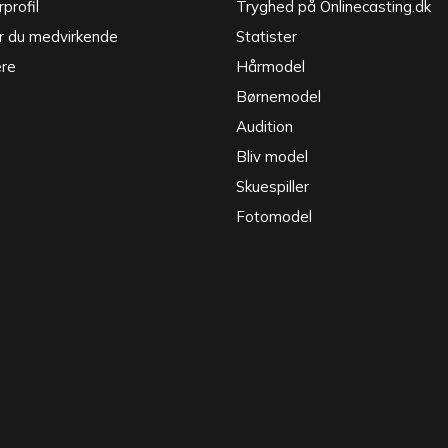
profil
Tryghed på Onlinecasting.dk
r du medvirkende
Statister
ere
Hårmodel
Børnemodel
Audition
Bliv model
Skuespiller
Fotomodel