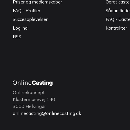
Priser og medlemskaber
Opret caster
FAQ - Profiler
Sådan finde
Succesoplevelser
FAQ - Cast
Log ind
Kontrakter
RSS
Onlinekoncept
Klostermosevej 140
3000 Helsingør
onlinecasting@onlinecasting.dk