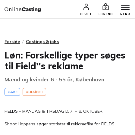
CASTINGS & JOBS
SØG PROFIL
OPRET
LOG IND
MENU
Forside
Castings & jobs
Løn: Forskellige typer søges
til Field''s reklame
Mænd og kvinder 6 - 55 år, København
GAVE
UDLØBET
FIELDS – MANDAG & TIRSDAG D. 7. + 8. OKTOBER
Shoot Happens søger statister til reklamefilm for FIELDS.