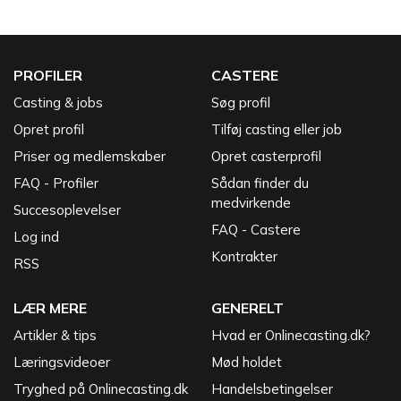
PROFILER
CASTERE
Casting & jobs
Søg profil
Opret profil
Tilføj casting eller job
Priser og medlemskaber
Opret casterprofil
FAQ - Profiler
Sådan finder du
medvirkende
Succesoplevelser
FAQ - Castere
Log ind
Kontrakter
RSS
LÆR MERE
GENERELT
Artikler & tips
Hvad er Onlinecasting.dk?
Læringsvideoer
Mød holdet
Tryghed på Onlinecasting.dk
Handelsbetingelser