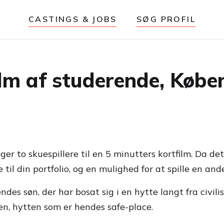
CASTINGS & JOBS
SØG PROFIL
film af studerende, Køb
r to skuespillere til en 5 minutters kortfilm. Da det 
il din portfolio, og en mulighed for at spille en ande
des søn, der har bosat sig i en hytte langt fra civili
n, hytten som er hendes safe-place.