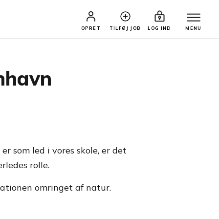
OPRET
TILFØJ JOB
LOG IND
MENU
enhavn
er som led i vores skole, er det
rledes rolle.
sationen omringet af natur.