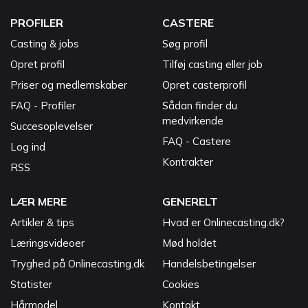
PROFILER
CASTERE
Casting & jobs
Søg profil
Opret profil
Tilføj casting eller job
Priser og medlemskaber
Opret casterprofil
FAQ - Profiler
Sådan finder du
medvirkende
Succesoplevelser
FAQ - Castere
Log ind
Kontrakter
RSS
LÆR MERE
GENERELT
Artikler & tips
Hvad er Onlinecasting.dk?
Læringsvideoer
Mød holdet
Tryghed på Onlinecasting.dk
Handelsbetingelser
Statister
Cookies
Hårmodel
Kontakt