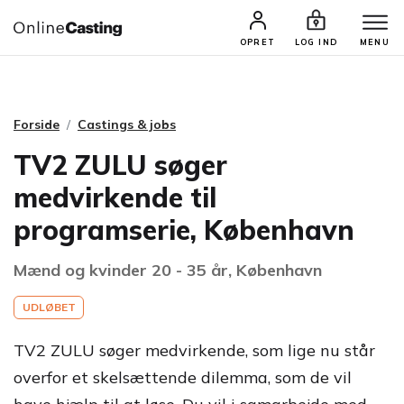
CASTINGS & JOBS
SØG PROFIL
OPRET
LOG IND
MENU
Forside
Castings & jobs
TV2 ZULU søger
medvirkende til
programserie, København
Mænd og kvinder 20 - 35 år, København
UDLØBET
TV2 ZULU søger medvirkende, som lige nu står
overfor et skelsættende dilemma, som de vil