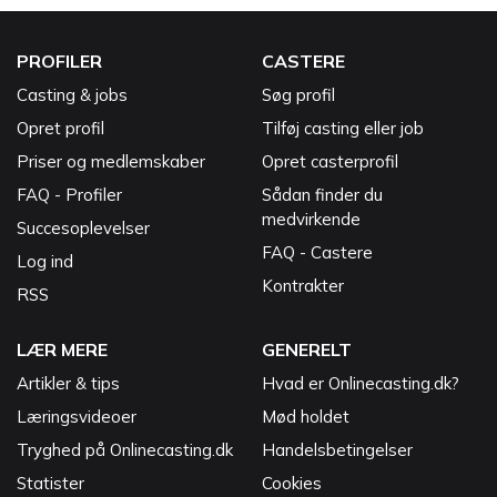
PROFILER
CASTERE
Casting & jobs
Søg profil
Opret profil
Tilføj casting eller job
Priser og medlemskaber
Opret casterprofil
FAQ - Profiler
Sådan finder du
medvirkende
Succesoplevelser
FAQ - Castere
Log ind
Kontrakter
RSS
LÆR MERE
GENERELT
Artikler & tips
Hvad er Onlinecasting.dk?
Læringsvideoer
Mød holdet
Tryghed på Onlinecasting.dk
Handelsbetingelser
Statister
Cookies