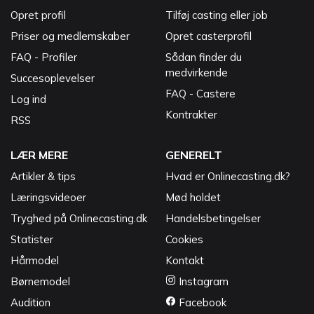
Opret profil
Tilføj casting eller job
Priser og medlemskaber
Opret casterprofil
FAQ - Profiler
Sådan finder du
medvirkende
Succesoplevelser
FAQ - Castere
Log ind
Kontrakter
RSS
LÆR MERE
GENERELT
Artikler & tips
Hvad er Onlinecasting.dk?
Læringsvideoer
Mød holdet
Tryghed på Onlinecasting.dk
Handelsbetingelser
Statister
Cookies
Hårmodel
Kontakt
Børnemodel
Instagram
Audition
Facebook