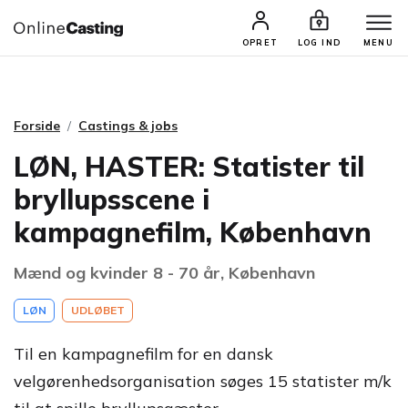
CASTINGS & JOBS
SØG PROFIL
OPRET
LOG IND
MENU
Forside
Castings & jobs
LØN, HASTER: Statister til
bryllupsscene i
kampagnefilm, København
Mænd og kvinder 8 - 70 år, København
LØN
UDLØBET
Til en kampagnefilm for en dansk
velgørenhedsorganisation søges 15 statister m/k