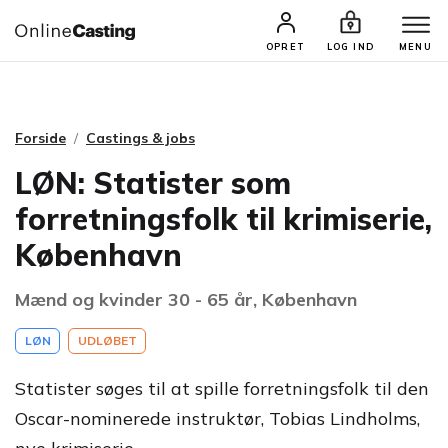
CASTINGS & JOBS
SØG PROFIL
OPRET
LOG IND
MENU
Forside
Castings & jobs
LØN: Statister som
forretningsfolk til krimiserie,
København
Mænd og kvinder 30 - 65 år, København
LØN
UDLØBET
Statister søges til at spille forretningsfolk til den
Oscar-nominerede instruktør, Tobias Lindholms,