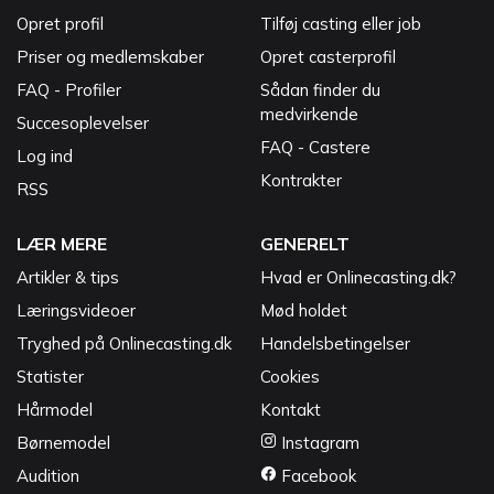
Opret profil
Tilføj casting eller job
Priser og medlemskaber
Opret casterprofil
FAQ - Profiler
Sådan finder du
medvirkende
Succesoplevelser
FAQ - Castere
Log ind
Kontrakter
RSS
LÆR MERE
GENERELT
Artikler & tips
Hvad er Onlinecasting.dk?
Læringsvideoer
Mød holdet
Tryghed på Onlinecasting.dk
Handelsbetingelser
Statister
Cookies
Hårmodel
Kontakt
Børnemodel
Instagram
Audition
Facebook