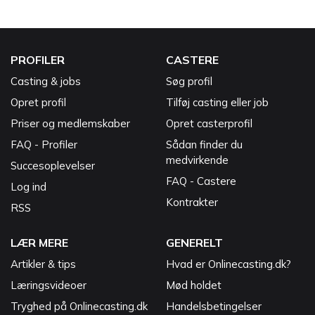
PROFILER
CASTERE
Casting & jobs
Søg profil
Opret profil
Tilføj casting eller job
Priser og medlemskaber
Opret casterprofil
FAQ - Profiler
Sådan finder du
medvirkende
Succesoplevelser
FAQ - Castere
Log ind
Kontrakter
RSS
LÆR MERE
GENERELT
Artikler & tips
Hvad er Onlinecasting.dk?
Læringsvideoer
Mød holdet
Tryghed på Onlinecasting.dk
Handelsbetingelser