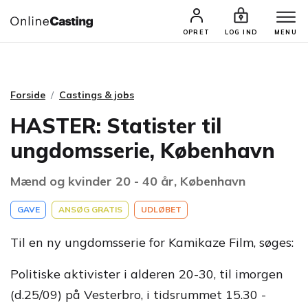
CASTINGS & JOBS
SØG PROFIL
OPRET
LOG IND
MENU
Forside
Castings & jobs
HASTER: Statister til
ungdomsserie, København
Mænd og kvinder 20 - 40 år, København
GAVE
ANSØG GRATIS
UDLØBET
Til en ny ungdomsserie for Kamikaze Film, søges:
Politiske aktivister i alderen 20-30, til imorgen
(d.25/09) på Vesterbro, i tidsrummet 15.30 -