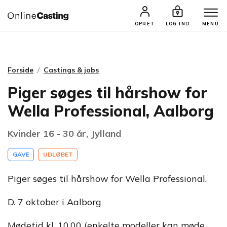
CASTINGS & JOBS
SØG PROFIL
OPRET
LOG IND
MENU
Forside
Castings & jobs
Piger søges til hårshow for
Wella Professional, Aalborg
Kvinder 16 - 30 år, Jylland
GAVE
UDLØBET
Piger søges til hårshow for Wella Professional.
D. 7 oktober i Aalborg
Mødetid kl. 10.00 (enkelte modeller kan møde