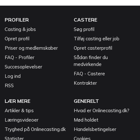
PROFILER
CASTERE
Casting & jobs
Søg profil
Opret profil
Tilføj casting eller job
Priser og medlemskaber
Opret casterprofil
FAQ - Profiler
Sådan finder du
medvirkende
Succesoplevelser
FAQ - Castere
Log ind
Kontrakter
RSS
LÆR MERE
GENERELT
Artikler & tips
Hvad er Onlinecasting.dk?
Læringsvideoer
Mød holdet
Tryghed på Onlinecasting.dk
Handelsbetingelser
Statister
Cookies