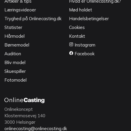
Artikler & tips
Hvad er Onlinecasting.dk?
Læringsvideoer
Mød holdet
Tryghed på Onlinecasting.dk
Handelsbetingelser
Statister
Cookies
Hårmodel
Kontakt
Børnemodel
Instagram
Audition
Facebook
Bliv model
Skuespiller
Fotomodel
Onlinekoncept
Klostermosevej 140
3000 Helsingør
onlinecasting@onlinecasting.dk