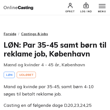
CASTINGS & JOBS
SØG PROFIL
OPRET
LOG IND
MENU
Forside
Castings & jobs
LØN: Par 35-45 samt børn til
reklame job, København
Mænd og kvinder 4 - 45 år, København
LØN
UDLØBET
Mand og kvinde par 35-45, samt børn 4-10
søges til betalt reklame job.
Casting en af følgende dage D.20,23,24,25