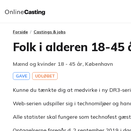
Forside
Castings & jobs
Folk i alderen 18-45
Mænd og kvinder 18 - 45 år, København
GAVE
UDLØBET
Kunne du tænkte dig at medvirke i ny DR3-seri
Web-serien udspiller sig i technomiljøer og han
Alle statister skal fungere som technofest gæs
Optagelserne foregår d. 2 september 2019 i da