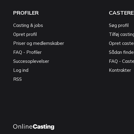
PROFILER
CASTERE
Casting & jobs
Søg profil
Opret profil
Tilføj castin
Priser og medlemskaber
Opret caster
FAQ - Profiler
Sådan finde
Succesoplevelser
FAQ - Cast
Log ind
Kontrakter
RSS