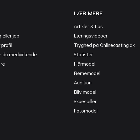
LÆR MERE
Artikler & tips
g eller job
Læringsvideoer
profil
Tryghed på Onlinecasting.dk
r du medvirkende
Statister
ere
Hårmodel
Børnemodel
Audition
Bliv model
Skuespiller
Fotomodel