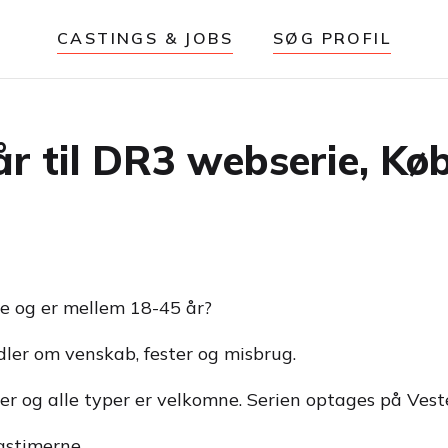
CASTINGS & JOBS
SØG PROFIL
 år til DR3 webserie, K
e og er mellem 18-45 år?
dler om venskab, fester og misbrug.
ter og alle typer er velkomne. Serien optages på Ves
gstimerne.