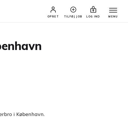
OPRET
TILFØJ JOB
LOG IND
MENU
øbenhavn
terbro i København.