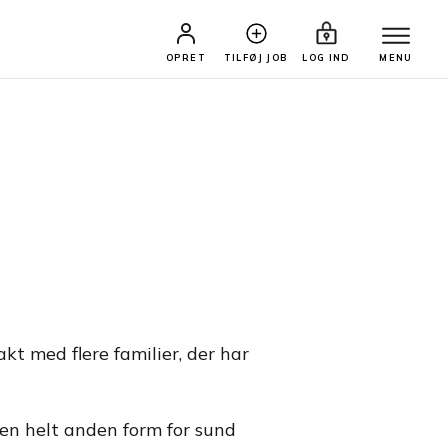
OPRET
TILFØJ JOB
LOG IND
MENU
t med flere familier, der har
I en helt anden form for sund