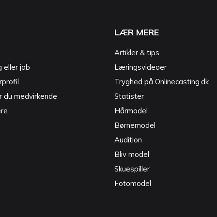
LÆR MERE
Artikler & tips
g eller job
Læringsvideoer
profil
Tryghed på Onlinecasting.dk
r du medvirkende
Statister
ere
Hårmodel
Børnemodel
Audition
Bliv model
Skuespiller
Fotomodel