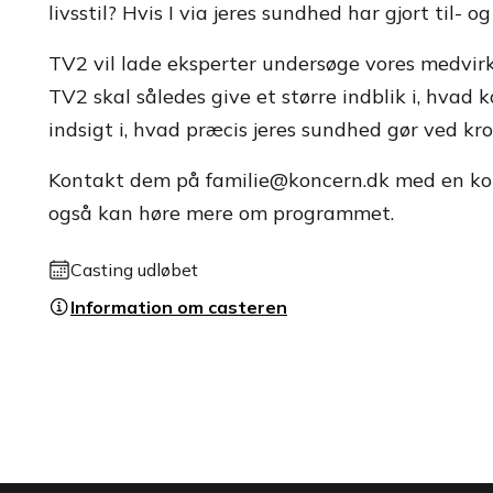
livsstil? Hvis I via jeres sundhed har gjort til- o
TV2 vil lade eksperter undersøge vores medvirken
TV2 skal således give et større indblik i, hvad k
indsigt i, hvad præcis jeres sundhed gør ved kr
Kontakt dem på familie@koncern.dk med en kort be
også kan høre mere om programmet.
Casting udløbet
Information om casteren