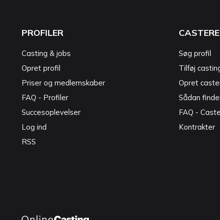
PROFILER
CASTERE
Casting & jobs
Søg profil
Opret profil
Tilføj castin
Priser og medlemskaber
Opret caster
FAQ - Profiler
Sådan finde
Succesoplevelser
FAQ - Cast
Log ind
Kontrakter
RSS